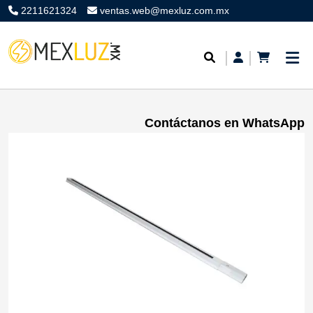
2211621324
ventas.web@mexluz.com.mx
Contáctanos en WhatsApp