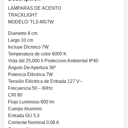
S7W_BF_GU5.3
BLACK
LÁMPARAS DE ACENTO
ENERGAIN
TRACKLIGHT
cantidad
MODELO: TLS-MS7W
Diametro 6 cm
Largo 10 cm
Incluye Dicroico 7W
Temperatura de color 6000 K
Vida útil 25,000 h Proteccion Ambiental IP40
Ángulo De Apertura 36º
Potencia Eléctrica 7W
Tensión Eléctrica de Entrada 127 V~
Frecuencia 50 – 60Hz
CRI 80
Flujo Luminoso 600 lm
Cuerpo Aluminio
Entrada GU 5.3
Corriente Nominal 0.08 A