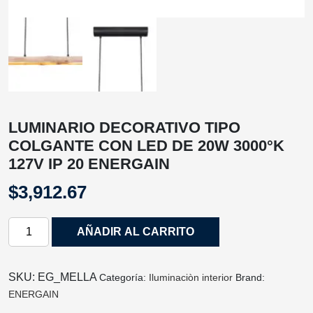
LUMINARIO DECORATIVO TIPO
COLGANTE CON LED DE 20W 3000°K
127V IP 20 ENERGAIN
$
3,912.67
LUMINARIO
AÑADIR AL CARRITO
DECORATIVO
TIPO
COLGANTE
SKU:
EG_MELLA
Categoría:
Iluminaciòn interior
Brand:
CON
ENERGAIN
LED