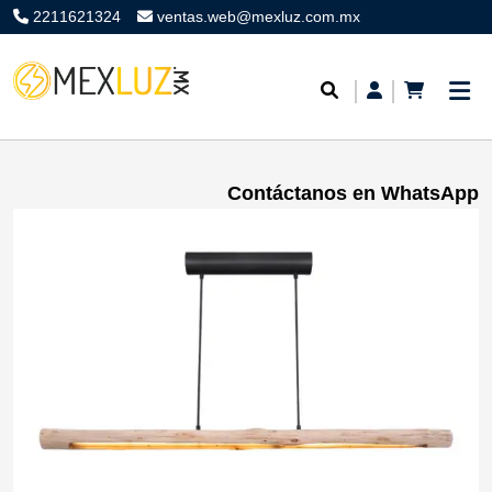
2211621324
ventas.web@mexluz.com.mx
Contáctanos en WhatsApp